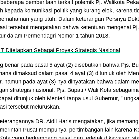
beberapa pemberitaan terkait polemik Pj. Walikota Pekan
 kepada komunikasi politik yang kurang elok, karena tid
emahaman yang utuh. Dalam keterangan Persnya Dokto
si tersebut mengatakan bahwa ketentuan mengenai Pj
atur dalam Permendagri Nomor 1 tahun 2018.
IT Ditetapkan Sebagai Proyek Strategis Nasional
 benar pada pasal 5 ayat (2) disebutkan bahwa Pjs. Bup
ana dimaksud dalam pasal 4 ayat (3) ditunjuk oleh Ment
, namun pada ayat (3) nya dinyatakan bahwa dalam m
gan strategis nasional, Pjs. Bupati / Wali Kota sebaga
 dapat ditunjuk oleh Menteri tanpa usul Gubernur, ” ung
si tersebut meluruskan.
keterangannya DR. Aidil Haris mengatakan, jika memang
merintah Pusat mempunyai pertimbangan lain karena K
Kota yang berkembang pesat dan terletak dikawasan sta