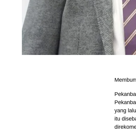
Membum
Pekanbar
Pekanbar
yang lal
itu dise
direkome