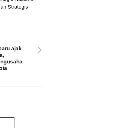
an Strategis
baru ajak
a,
engusaha
ota