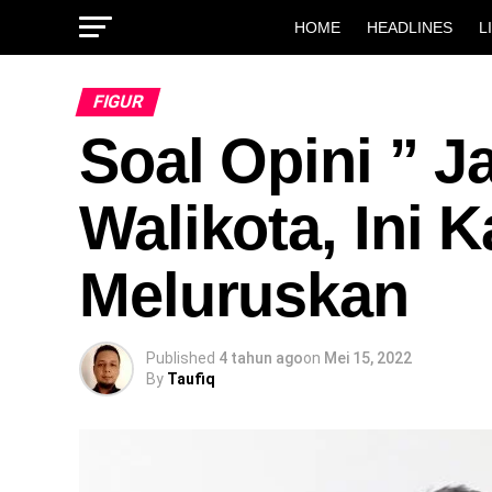
HOME
HEADLINES
L
FIGUR
Soal Opini ” Ja
Walikota, Ini K
Meluruskan
Published
4 tahun ago
on
Mei 15, 2022
By
Taufiq