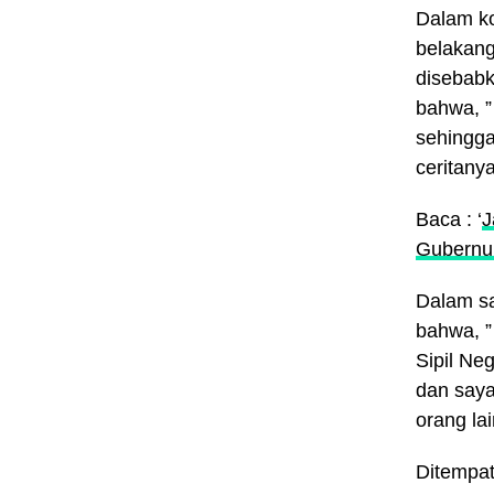
Dalam ko
belakang
disebabk
bahwa, ”
sehingga
ceritany
Baca : ‘
J
Gubernu
Dalam s
bahwa, ”
Sipil Ne
dan saya
orang lai
Ditempat