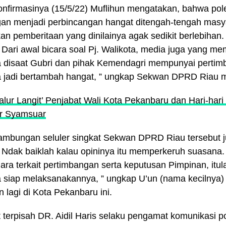
nfirmasinya (15/5/22) Muflihun mengatakan, bahwa pol
an menjadi perbincangan hangat ditengah-tengah masya
an pemberitaan yang dinilainya agak sedikit berlebihan
 Dari awal bicara soal Pj. Walikota, media juga yang m
 disaat Gubri dan pihak Kemendagri mempunyai pertimb
a jadi bertambah hangat, ” ungkap Sekwan DPRD Riau 
alur Langit’ Penjabat Wali Kota Pekanbaru dan Hari-hari 
r Syamsuar
ambungan seluler singkat Sekwan DPRD Riau tersebut 
 Ndak baiklah kalau opininya itu memperkeruh suasana.
gara terkait pertimbangan serta keputusan Pimpinan, itul
 siap melaksanakannya, ” ungkap U’un (nama kecilnya
n lagi di Kota Pekanbaru ini.
 terpisah DR. Aidil Haris selaku pengamat komunikasi po