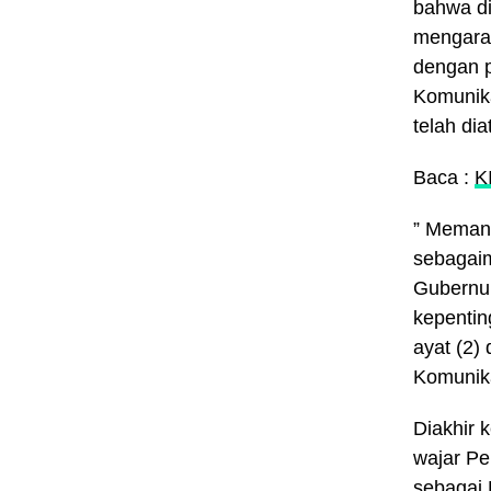
bahwa di
mengarah
dengan p
Komunika
telah di
Baca :
K
” Memang
sebagaim
Gubernur
kepentin
ayat (2)
Komunika
Diakhir 
wajar Pe
sebagai 