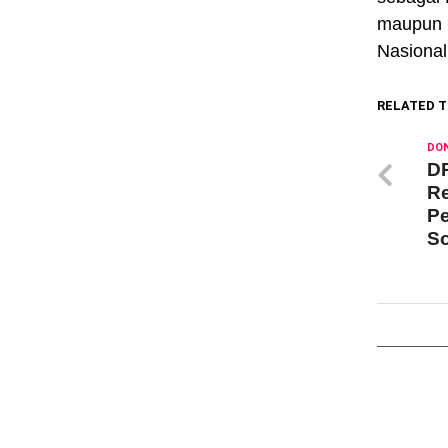
maupun I
Nasional
RELATED T
DON
DR
Re
Pe
So