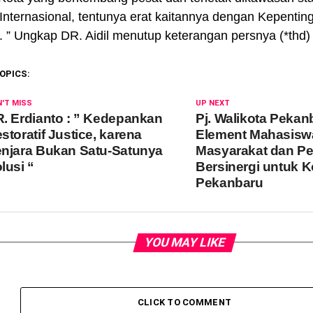
nternasional, tentunya erat kaitannya dengan Kepenting
. ” Ungkap DR. Aidil menutup keterangan persnya (*thd)
OPICS:
'T MISS
UP NEXT
. Erdianto : ” Kedepankan
Pj. Walikota Pekan
storatif Justice, karena
Element Mahasisw
njara Bukan Satu-Satunya
Masyarakat dan P
lusi “
Bersinergi untuk K
Pekanbaru
YOU MAY LIKE
CLICK TO COMMENT