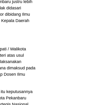
baru justru lebih
ak didasari
r dibidang Ilmu
. Kepala Daerah
ati / Walikota
eri atas usul
elaksanakan
imana dimaksud pada
kap Dosen Ilmu
 itu keputusannya
ota Pekanbaru
rtegis Nasional