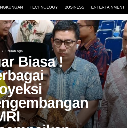
INGKUNGAN
TECHNOLOGY
BUSINESS
ENTERTAINMENT
S
1 bulan ago
ar Biasa !
rbagai
oyeksi
engembangan
MRI