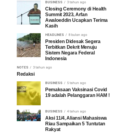
BUSINESS
3 tahun ago
Closing Ceremony di Health
Summit 2023, Arfan
Awaloeddin Ucapkan Terima
Kasih
HEADLINES
8 bulan ago
Presiden Didesak Segera
Terbitkan Dekrit Menuju
Sistem Negara Federal
Indonesia
NOTES
3 tahun ago
Redaksi
BUSINESS
5 tahun ago
Pemaksaan Vaksinasi Covid
19 adalah Pelanggaran HAM !
BUSINESS
4 tahun ago
Aksi 11/4, Aliansi Mahasiswa
Riau Sampaikan 5 Tuntutan
Rakyat