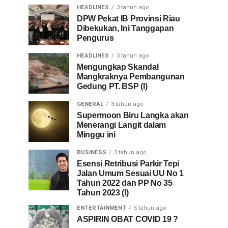
HEADLINES
3 tahun ago
DPW Pekat IB Provinsi Riau
Dibekukan, Ini Tanggapan
Pengurus
HEADLINES
3 tahun ago
Mengungkap Skandal
Mangkraknya Pembangunan
Gedung PT. BSP (I)
GENERAL
3 tahun ago
Supermoon Biru Langka akan
Menerangi Langit dalam
Minggu ini
BUSINESS
3 tahun ago
Esensi Retribusi Parkir Tepi
Jalan Umum Sesuai UU No 1
Tahun 2022 dan PP No 35
Tahun 2023 (I)
ENTERTAINMENT
5 tahun ago
ASPIRIN OBAT COVID 19 ?