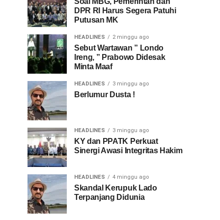
Soal MBG, Pemerintah dan
DPR RI Harus Segera Patuhi
Putusan MK
HEADLINES
2 minggu ago
Sebut Wartawan ” Londo
Ireng, ” Prabowo Didesak
Minta Maaf
HEADLINES
3 minggu ago
Berlumur Dusta !
HEADLINES
3 minggu ago
KY dan PPATK Perkuat
Sinergi Awasi Integritas Hakim
HEADLINES
4 minggu ago
Skandal Kerupuk Lado
Terpanjang Didunia