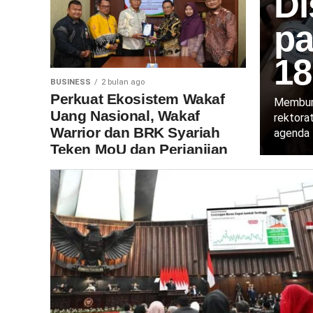
Di
pa
18
BUSINESS
2 bulan ago
Perkuat Ekosistem Wakaf
Membumi
Uang Nasional, Wakaf
rektora
Warrior dan BRK Syariah
agenda 
Teken MoU dan Perjanjian
Kerja Sama Induk CWLD