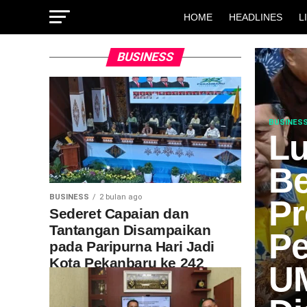
HOME
HEADLINES
L
BUSINESS
BUSINES
Lu
Be
BUSINESS
2 bulan ago
Pr
Sederet Capaian dan
Tantangan Disampaikan
P
pada Paripurna Hari Jadi
Kota Pekanbaru ke 242
U