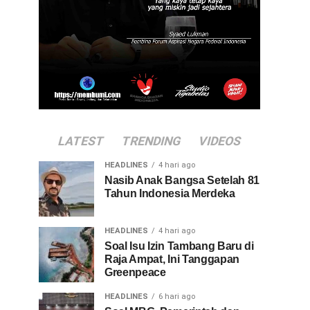
LATEST
TRENDING
VIDEOS
HEADLINES
4 hari ago
Nasib Anak Bangsa Setelah 81
Tahun Indonesia Merdeka
HEADLINES
4 hari ago
Soal Isu Izin Tambang Baru di
Raja Ampat, Ini Tanggapan
Greenpeace
HEADLINES
6 hari ago