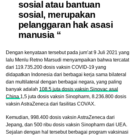
sosial atau bantuan
sosial, merupakan
pelanggaran hak asasi
manusia “
Dengan kenyataan tersebut pada jum’at 9 Juli 2021 yang
lalu Menlu Retno Marsudi menyampaikan bahwa tercatat
dari 119.735.200 dosis vaksin COVID-19 yang
didapatkan Indonesia dari berbagai kerja sama bilateral
dan multilateral dengan berbagai negara, yang paling
banyak adalah
108,5 juta dosis vaksin Sinovac asal
China
1,5 juta dosis vaksin Sinopharm, 8.236.800 dosis
vaksin AstraZeneca dari fasilitas COVAX.
Kemudian, 998.400 dosis vaksin AstraZeneca dari
Jepang, dan 500 ribu dosis vaksin Sinopharm dari UEA.
Sejalan dengan hal tersebut berbagai program vaksinasi