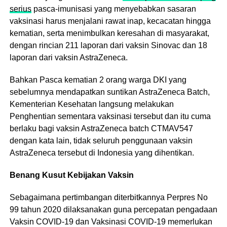
serius
pasca-imunisasi yang menyebabkan sasaran
vaksinasi harus menjalani rawat inap, kecacatan hingga
kematian, serta menimbulkan keresahan di masyarakat,
dengan rincian 211 laporan dari vaksin Sinovac dan 18
laporan dari vaksin AstraZeneca.
Bahkan Pasca kematian 2 orang warga DKI yang
sebelumnya mendapatkan suntikan AstraZeneca Batch,
Kementerian Kesehatan langsung melakukan
Penghentian sementara vaksinasi tersebut dan itu cuma
berlaku bagi vaksin AstraZeneca batch CTMAV547
dengan kata lain, tidak seluruh penggunaan vaksin
AstraZeneca tersebut di Indonesia yang dihentikan.
Benang Kusut Kebijakan Vaksin
Sebagaimana pertimbangan diterbitkannya Perpres No
99 tahun 2020 dilaksanakan guna percepatan pengadaan
Vaksin COVID-19 dan Vaksinasi COVID-19 memerlukan