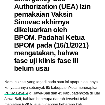
Authorization (UEA) Izin
pemakaian Vaksin
Sinovac akhirnya
dikeluarkan oleh
BPOM. Padahal Ketua
BPOM pada (16/1/2021)
mengatakan, bahwa
fase uji klinis fase III
belum usai
Namun krisis yang terjadi pada saat ini apapun dalihnya
kenyataannya sebanyak 95 kabupaten/kota menerapkan
PPKM Level 4
di Jawa-Bali dan 45 kabupaten/kota di luar
Jawa-Bali, bahkan beberapa daerah tersebut telah
menjalani PPKM level 3 dengan beberapa kali