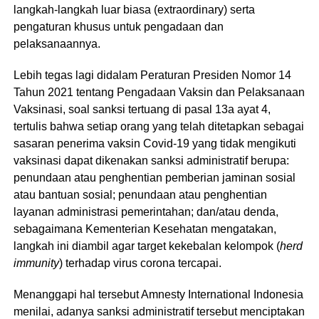
langkah-langkah luar biasa (extraordinary) serta
pengaturan khusus untuk pengadaan dan
pelaksanaannya.
Lebih tegas lagi didalam Peraturan Presiden Nomor 14
Tahun 2021 tentang Pengadaan Vaksin dan Pelaksanaan
Vaksinasi, soal sanksi tertuang di pasal 13a ayat 4,
tertulis bahwa setiap orang yang telah ditetapkan sebagai
sasaran penerima vaksin Covid-19 yang tidak mengikuti
vaksinasi dapat dikenakan sanksi administratif berupa:
penundaan atau penghentian pemberian jaminan sosial
atau bantuan sosial; penundaan atau penghentian
layanan administrasi pemerintahan; dan/atau denda,
sebagaimana Kementerian Kesehatan mengatakan,
langkah ini diambil agar target kekebalan kelompok (
herd
immunity
) terhadap virus corona tercapai.
Menanggapi hal tersebut Amnesty International Indonesia
menilai, adanya sanksi administratif tersebut menciptakan