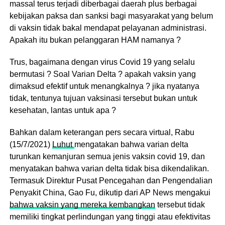
massal terus terjadi diberbagai daerah plus berbagai
kebijakan paksa dan sanksi bagi masyarakat yang belum
di vaksin tidak bakal mendapat pelayanan administrasi.
Apakah itu bukan pelanggaran HAM namanya ?
Trus, bagaimana dengan virus Covid 19 yang selalu
bermutasi ? Soal Varian Delta ? apakah vaksin yang
dimaksud efektif untuk menangkalnya ? jika nyatanya
tidak, tentunya tujuan vaksinasi tersebut bukan untuk
kesehatan, lantas untuk apa ?
Bahkan dalam keterangan pers secara virtual, Rabu
(15/7/2021)
Luhut
mengatakan bahwa varian delta
turunkan kemanjuran semua jenis vaksin covid 19, dan
menyatakan bahwa varian delta tidak bisa dikendalikan.
Termasuk Direktur Pusat Pencegahan dan Pengendalian
Penyakit China, Gao Fu, dikutip dari AP News mengakui
bahwa vaksin yang mereka kembangkan
tersebut tidak
memiliki tingkat perlindungan yang tinggi atau efektivitas