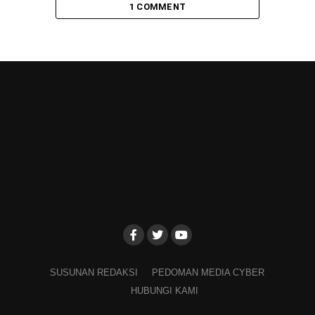
1 COMMENT
SUSUNAN REDAKSI
PEDOMAN MEDIA CYBER
HUBUNGI KAMI