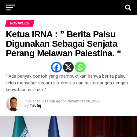
BUSINESS
Ketua IRNA : ” Berita Palsu
Digunakan Sebagai Senjata
Perang Melawan Palestina. “
” Ada banyak contoh yang membuktikan bahwa berita palsu
telah menyebar secara sistematis dan bertentangan dengan
kenyataan di Gaza. “
Published
3 tahun ago
on
November 28, 2023
By
Taufiq