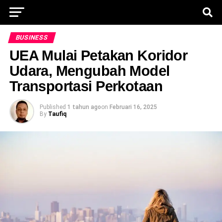
BUSINESS
UEA Mulai Petakan Koridor
Udara, Mengubah Model
Transportasi Perkotaan
Published
1 tahun ago
on
Februari 16, 2025
By
Taufiq