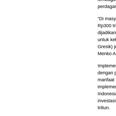
perdagan
“Di masy
Rp300 tr
dijadika
untuk ke
Gresik) 
Menko Ai
Implemen
dengan p
manfaat 
implemen
Indonesi
investas
triliun.