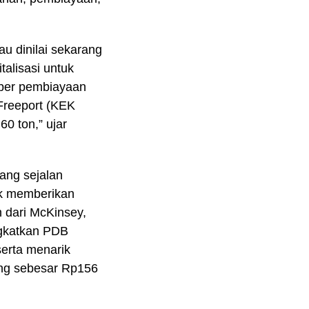
au dinilai sekarang
talisasi untuk
mber pembiayaan
Freeport (KEK
0 ton,” ujar
ang sejalan
uk memberikan
 dari McKinsey,
ngkatkan PDB
serta menarik
ang sebesar Rp156