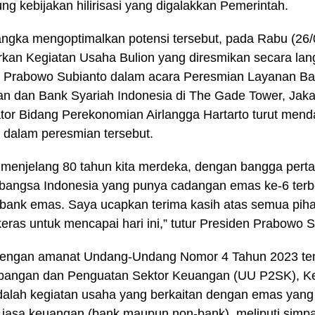
g kebijakan hilirisasi yang digalakkan Pemerintah.
ngka mengoptimalkan potensi tersebut, pada Rabu (26/
kan Kegiatan Usaha Bulion yang diresmikan secara lan
n Prabowo Subianto dalam acara Peresmian Layanan B
n dan Bank Syariah Indonesia di The Gade Tower, Jakar
tor Bidang Perekonomian Airlangga Hartarto turut mend
dalam peresmian tersebut.
ni menjelang 80 tahun kita merdeka, dengan bangga pert
 bangsa Indonesia yang punya cadangan emas ke-6 terbe
 bank emas. Saya ucapkan terima kasih atas semua piha
keras untuk mencapai hari ini,” tutur Presiden Prabowo S
dengan amanat Undang-Undang Nomor 4 Tahun 2023 te
angan dan Penguatan Sektor Keuangan (UU P2SK), Ke
dalah kegiatan usaha yang berkaitan dengan emas yang 
jasa keuangan (bank maupun non-bank), meliputi simp