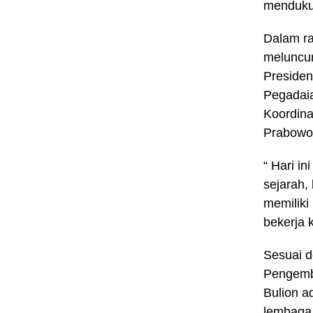
mendukun
Dalam ra
meluncur
Preside
Pegadaia
Koordina
Prabowo 
“ Hari i
sejarah,
memiliki
bekerja 
Sesuai 
Pengemb
Bulion a
lembaga 