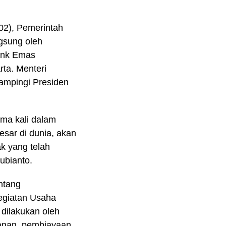
02), Pemerintah
gsung oleh
ank Emas
ta. Menteri
ampingi Presiden
ama kali dalam
sar di dunia, akan
k yang telah
ubianto.
ntang
giatan Usaha
dilakukan oleh
anan, pembiayaan,