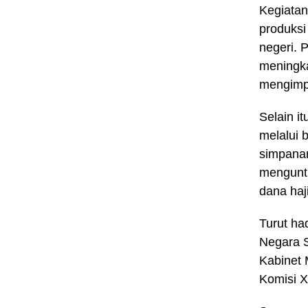
Kegiatan
produksi
negeri. 
meningka
mengimpo
Selain i
melalui 
simpanan
mengunt
dana haj
Turut ha
Negara S
Kabinet 
Komisi X