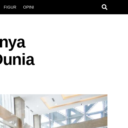
FIGUR
OPINI
unya
Dunia