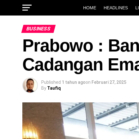
HOME
HEADLINES
L
BUSINESS
Prabowo : Ban
Cadangan Emas
Published
1 tahun ago
on
Februari 27, 2025
By
Taufiq