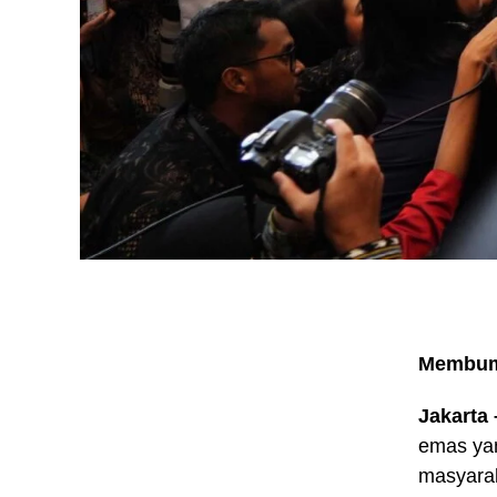
Membum
Jakarta
emas yan
masyarak