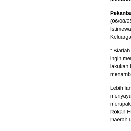
Pekanb
(06/08/2
Istimewa
Keluarga
” Biarlah
ingin me
lakukan 
menamb
Lebih la
menyaya
merupaka
Rokan Hi
Daerah I