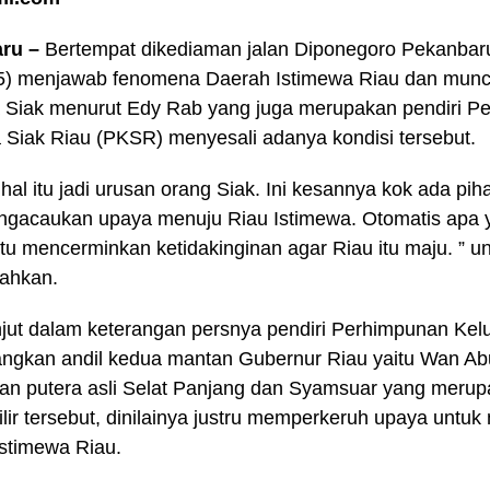
aru –
Bertempat dikediaman jalan Diponegoro Pekanbaru,
5) menjawab fenomena Daerah Istimewa Riau dan munc
 Siak menurut Edy Rab yang juga merupakan pendiri P
 Siak Riau (PKSR) menyesali adanya kondisi tersebut.
 hal itu jadi urusan orang Siak. Ini kesannya kok ada pih
ngacaukan upaya menuju Riau Istimewa. Otomatis apa
itu mencerminkan ketidakinginan agar Riau itu maju. ” 
ahkan.
njut dalam keterangan persnya pendiri Perhimpunan Kelu
ngkan andil kedua mantan Gubernur Riau yaitu Wan Ab
n putera asli Selat Panjang dan Syamsuar yang merupa
lir tersebut, dinilainya justru memperkeruh upaya untu
stimewa Riau.