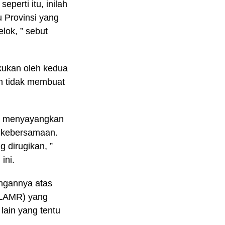
perti itu, inilah
u Provinsi yang
lok, ” sebut
kukan oleh kedua
n tidak membuat
uga menyayangkan
ar kebersamaan.
 dirugikan, ”
ini.
ngannya atas
(LAMR) yang
lain yang tentu