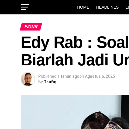
HOME
HEADLINES
L
FIGUR
Edy Rab : Soal
Biarlah Jadi 
Published
1 tahun ago
on
Agustus 6, 2025
By
Taufiq