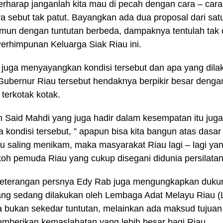
erharap janganlah kita mau di pecah dengan cara – cara se
a sebut tak patut. Bayangkan ada dua proposal dari sat
un dengan tuntutan berbeda, dampaknya tentulah tak e
Perhimpunan Keluarga Siak Riau ini.
juga menyayangkan kondisi tersebut dan apa yang dila
ubernur Riau tersebut hendaknya berpikir besar denga
 terkotak kotak.
ain Said Mahdi yang juga hadir dalam kesempatan itu j
ya kondisi tersebut, ” apapun bisa kita bangun atas das
au saling menikam, maka masyarakat Riau lagi – lagi yang
koh pemuda Riau yang cukup disegani didunia persilatan 
 keterangan persnya Edy Rab juga mengungkapkan duku
ang sedang dilakukan oleh Lembaga Adat Melayu Riau 
ya bukan sekedar tuntutan, melainkan ada maksud tujuan 
mberikan kemaslahatan yang lebih besar bagi Riau.