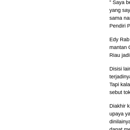
” Saya b
yang say
sama nam
Pendiri 
Edy Rab 
mantan G
Riau jadi
Disisi l
terjadin
Tapi kal
sebut to
Diakhir
upaya y
dinilain
dapat me