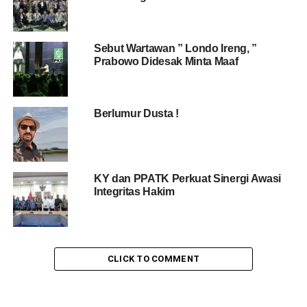
Sebut Wartawan ” Londo Ireng, ”
Prabowo Didesak Minta Maaf
Berlumur Dusta !
KY dan PPATK Perkuat Sinergi Awasi
Integritas Hakim
CLICK TO COMMENT