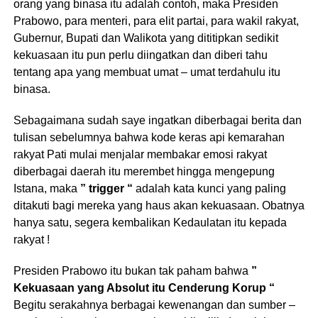
orang yang binasa itu adalah contoh, maka Presiden
Prabowo, para menteri, para elit partai, para wakil rakyat,
Gubernur, Bupati dan Walikota yang dititipkan sedikit
kekuasaan itu pun perlu diingatkan dan diberi tahu
tentang apa yang membuat umat – umat terdahulu itu
binasa.
Sebagaimana sudah saye ingatkan diberbagai berita dan
tulisan sebelumnya bahwa kode keras api kemarahan
rakyat Pati mulai menjalar membakar emosi rakyat
diberbagai daerah itu merembet hingga mengepung
Istana, maka
” trigger “
adalah kata kunci yang paling
ditakuti bagi mereka yang haus akan kekuasaan. Obatnya
hanya satu, segera kembalikan Kedaulatan itu kepada
rakyat !
Presiden Prabowo itu bukan tak paham bahwa
”
Kekuasaan yang Absolut itu Cenderung Korup “
Begitu serakahnya berbagai kewenangan dan sumber –