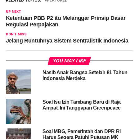
RELATED TOPICS:
FEATURED
UP NEXT
Ketentuan PBB P2 itu Melanggar Prinsip Dasar
Regulasi Perpajakan
DON'T MISS
Jelang Runtuhnya Sistem Sentralistik Indonesia
YOU MAY LIKE
Nasib Anak Bangsa Setelah 81 Tahun
Indonesia Merdeka
Soal Isu Izin Tambang Baru di Raja
Ampat, Ini Tanggapan Greenpeace
Soal MBG, Pemerintah dan DPR RI
Harus Segera Patuhi Putusan MK