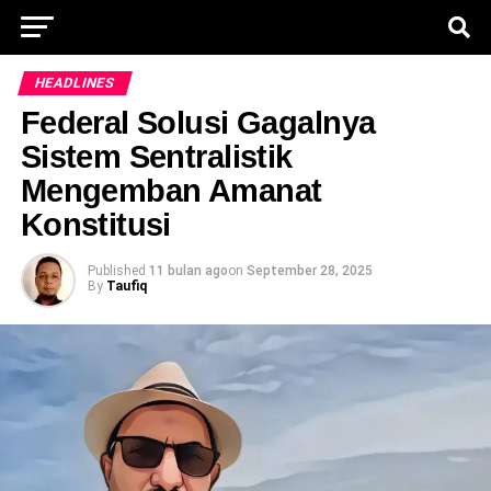
HEADLINES
Federal Solusi Gagalnya
Sistem Sentralistik
Mengemban Amanat
Konstitusi
Published
11 bulan ago
on
September 28, 2025
By
Taufiq