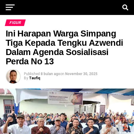
FIGUR
Ini Harapan Warga Simpang
Tiga Kepada Tengku Azwendi
Dalam Agenda Sosialisasi
Perda No 13
Published
8 bulan ago
on
November 30, 2025
By
Taufiq