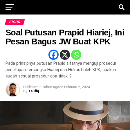
FIGUR
Soal Putusan Prapid Hiariej, Ini
Pesan Bagus JW Buat KPK
Pada prinsipnya putusan Prapid sifatnya menguji prosedur
penetapan tersangka Hiariej dan Helmut oleh KPK, apakah
sudah sesuai prosedur apa tidak !?
Published
3 tahun ago
on
Februari 2, 2024
By
Taufiq