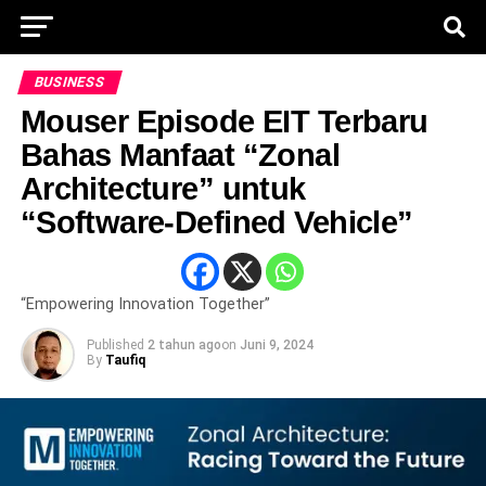
BUSINESS
Mouser Episode EIT Terbaru
Bahas Manfaat “Zonal
Architecture” untuk
“Software-Defined Vehicle”
“Empowering Innovation Together”
Published
2 tahun ago
on
Juni 9, 2024
By
Taufiq