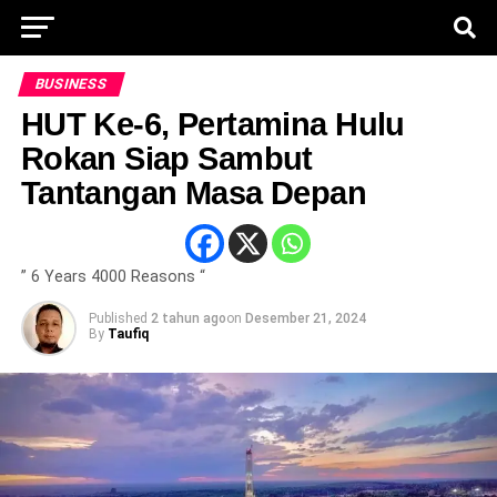
BUSINESS
HUT Ke-6, Pertamina Hulu
Rokan Siap Sambut
Tantangan Masa Depan
” 6 Years 4000 Reasons “
Published
2 tahun ago
on
Desember 21, 2024
By
Taufiq