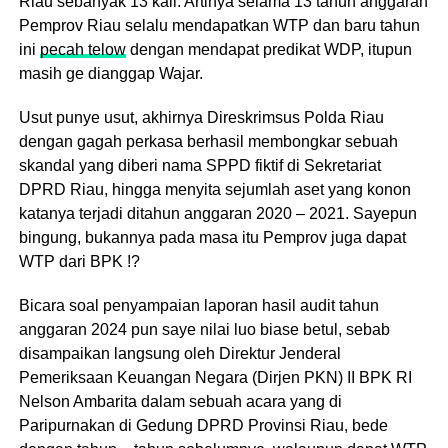
Riau sebanyak 13 kali. Artinya selama 13 tahun anggaran
Pemprov Riau selalu mendapatkan WTP dan baru tahun
ini
pecah telow
dengan mendapat predikat WDP, itupun
masih ge dianggap Wajar.
Usut punye usut, akhirnya Direskrimsus Polda Riau
dengan gagah perkasa berhasil membongkar sebuah
skandal yang diberi nama SPPD fiktif di Sekretariat
DPRD Riau, hingga menyita sejumlah aset yang konon
katanya terjadi ditahun anggaran 2020 – 2021. Sayepun
bingung, bukannya pada masa itu Pemprov juga dapat
WTP dari BPK !?
Bicara soal penyampaian laporan hasil audit tahun
anggaran 2024 pun saye nilai luo biase betul, sebab
disampaikan langsung oleh Direktur Jenderal
Pemeriksaan Keuangan Negara (Dirjen PKN) II BPK RI
Nelson Ambarita dalam sebuah acara yang di
Paripurnakan di Gedung DPRD Provinsi Riau, bede