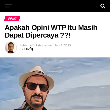
OPINI
Apakah Opini WTP Itu Masih
Dapat Dipercaya ??!
Published
1 tahun ago
on
Juni 6, 2025
By
Taufiq