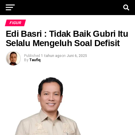
FIGUR
Edi Basri : Tidak Baik Gubri Itu
Selalu Mengeluh Soal Defisit
Published
1 tahun ago
on
Juni 6, 2025
By
Taufiq