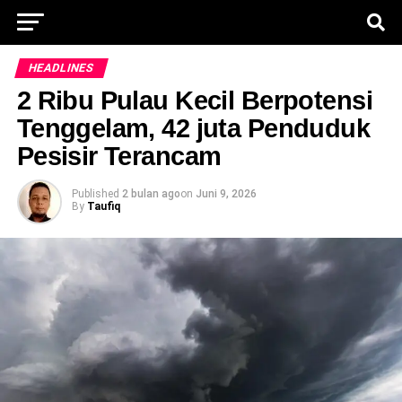
HEADLINES
2 Ribu Pulau Kecil Berpotensi
Tenggelam, 42 juta Penduduk
Pesisir Terancam
Published
2 bulan ago
on
Juni 9, 2026
By
Taufiq