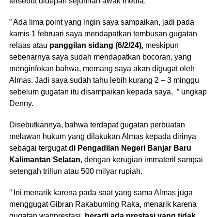
tersebut didepan sejumlah awak media.
” Ada lima point yang ingin saya sampaikan, jadi pada
kamis 1 februari saya mendapatkan tembusan gugatan
relaas atau
panggilan sidang (6/2/24),
meskipun
sebenarnya saya sudah mendapatkan bocoran, yang
menginfokan bahwa, memang saya akan digugat oleh
Almas. Jadi saya sudah tahu lebih kurang 2 – 3 minggu
sebelum gugatan itu disampaikan kepada saya, ” ungkap
Denny.
Disebutkannya, bahwa terdapat gugatan perbuatan
melawan hukum yang dilakukan Almas kepada dirinya
sebagai tergugat
di Pengadilan Negeri Banjar Baru
Kalimantan Selatan
, dengan kerugian immateril sampai
setengah triliun atau 500 milyar rupiah.
” Ini menarik karena pada saat yang sama Almas juga
menggugat Gibran Rakabuming Raka, menarik karena
gugatan wanprestasi,
berarti ada prestasi yang tidak