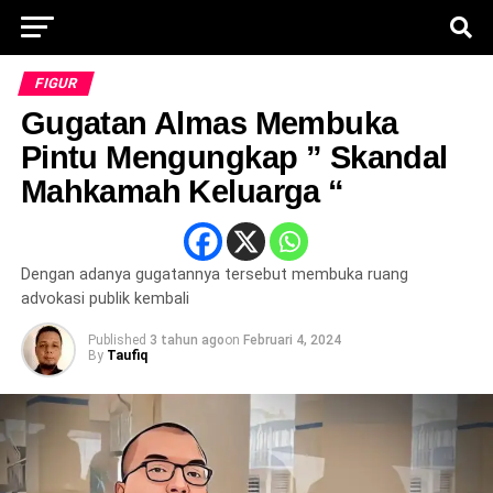
FIGUR
Gugatan Almas Membuka
Pintu Mengungkap ” Skandal
Mahkamah Keluarga “
Dengan adanya gugatannya tersebut membuka ruang
advokasi publik kembali
Published
3 tahun ago
on
Februari 4, 2024
By
Taufiq