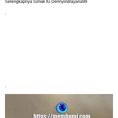
Selengkapnya Simak IG Dennyindrayana99
.
.