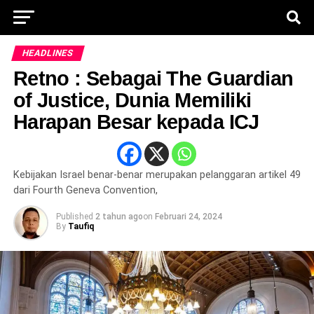
HEADLINES
Retno : Sebagai The Guardian
of Justice, Dunia Memiliki
Harapan Besar kepada ICJ
Kebijakan Israel benar-benar merupakan pelanggaran artikel 49
dari Fourth Geneva Convention,
Published
2 tahun ago
on
Februari 24, 2024
By
Taufiq