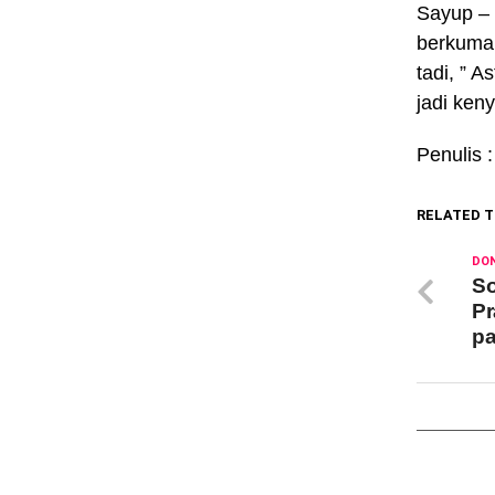
Sayup – 
berkuman
tadi, ” 
jadi ken
Penulis 
RELATED T
DON
So
Pr
pa