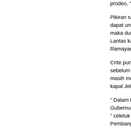
prodeo, 
Pikiran s
dapat un
maka dui
Lantas k
Ramayan
Crite pun
sebelum 
masih me
kapal Jel
” Dalam 
Gubernur
” celetu
Pembangu