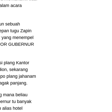
 dalam acara
mun sebuah
depan tugu Zapin
ar yang menempel
 KANTOR GUBERNUR
i plang Kantor
dion, sekarang
mpo plang jahanam
agak panjang.
g mana beliau
ernur tu banyak
alias hotel