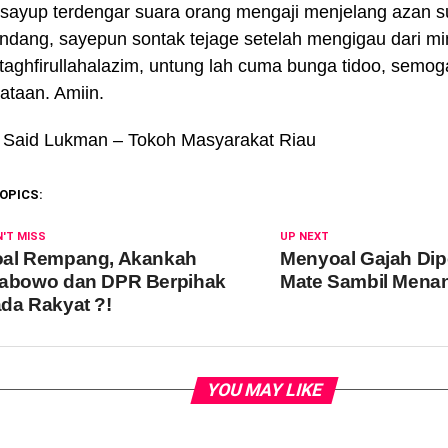
sayup terdengar suara orang mengaji menjelang azan 
dang, sayepun sontak tejage setelah mengigau dari m
Astaghfirullahalazim, untung lah cuma bunga tidoo, semog
yataan. Amiin.
: Said Lukman – Tokoh Masyarakat Riau
OPICS:
'T MISS
UP NEXT
al Rempang, Akankah
Menyoal Gajah Di
abowo dan DPR Berpihak
Mate Sambil Mena
da Rakyat ?!
YOU MAY LIKE