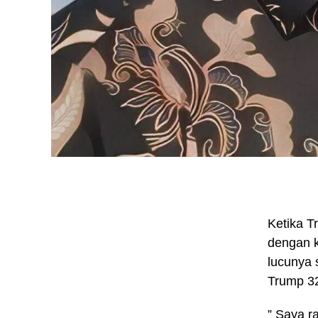
Ketika T
dengan k
lucunya 
Trump 32
” Saya r