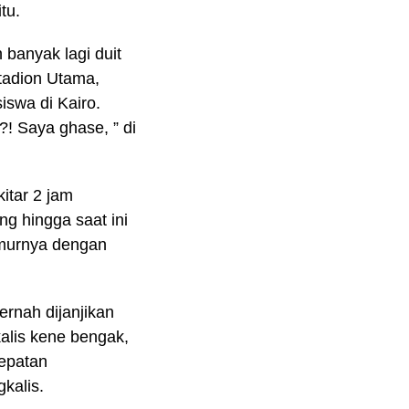
tu.
h banyak lagi duit
Stadion Utama,
swa di Kairo.
?! Saya ghase, ” di
kitar 2 jam
g hingga saat ini
umurnya dengan
ernah dijanjikan
alis kene bengak,
cepatan
gkalis.