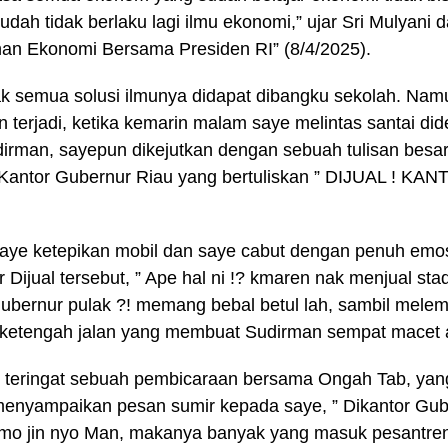
sudah tidak berlaku lagi ilmu ekonomi,” ujar Sri Mulyani
an Ekonomi Bersama Presiden RI” (8/4/2025).
dak semua solusi ilmunya didapat dibangku sekolah. Na
 terjadi, ketika kemarin malam saye melintas santai di
dirman, sayepun dikejutkan dengan sebuah tulisan bes
g Kantor Gubernur Riau yang bertuliskan ” DIJUAL !
aye ketepikan mobil dan saye cabut dengan penuh emos
 Dijual tersebut, ” Ape hal ni !? kmaren nak menjual sta
ubernur pulak ?! memang bebal betul lah, sambil mele
 ketengah jalan yang membuat Sudirman sempat macet 
teringat sebuah pembicaraan bersama Ongah Tab, yan
enyampaikan pesan sumir kepada saye, ” Dikantor Gub
mo jin nyo Man, makanya banyak yang masuk pesantren 