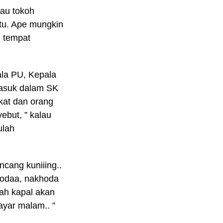
tau tokoh
itu. Ape mungkin
i tempat
ala PU, Kepala
masuk dalam SK
kat dan orang
ebut, ” kalau
ulah
cang kuniiing..
hodaa, nakhoda
lah kapal akan
ayar malam.. ”