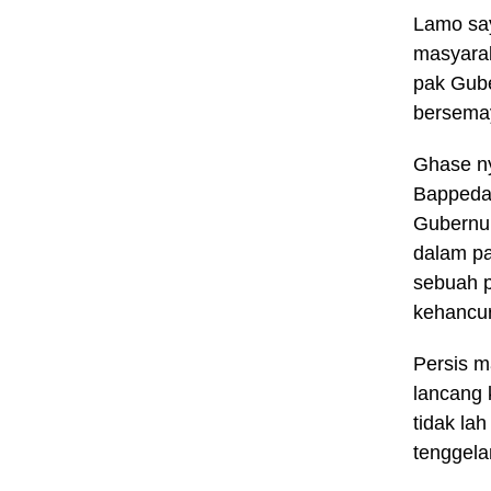
Lamo say
masyarak
pak Gube
bersemay
Ghase ny
Bappeda,
Gubernur
dalam pa
sebuah p
kehancu
Persis m
lancang 
tidak la
tenggela