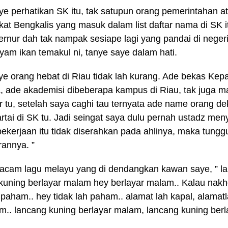
e perhatikan SK itu, tak satupun orang pemerintahan a
at Bengkalis yang masuk dalam list daftar nama di SK 
rnur dah tak nampak sesiape lagi yang pandai di neger
am ikan temakul ni, tanye saye dalam hati.
e orang hebat di Riau tidak lah kurang. Ade bekas Kep
 ade akademisi dibeberapa kampus di Riau, tak juga 
 tu, setelah saya caghi tau ternyata ade name orang de
rtai di SK tu. Jadi seingat saya dulu pernah ustadz meny
ekerjaan itu tidak diserahkan pada ahlinya, maka tungg
rannya. ”
acam lagu melayu yang di dendangkan kawan saye, ” lan
kuning berlayar malam hey berlayar malam.. Kalau nak
h paham.. hey tidak lah paham.. alamat lah kapal, alamat
m.. lancang kuning berlayar malam, lancang kuning berl