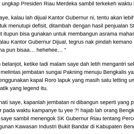
” ungkap Presiden Riau Merdeka sambil terkekeh waktu i
aye, kalau lah dijual Kantor Gubernur ni, tentu akan lebi
tuk menutupi defisit, ditambah dengan hasil penjualan 
t itupun bisa gunakan untuk membangun asrama mahasi
alau Kantor Gubernur Dijual, tegrus nak pindah kemano 
a pun bisaa… hehehee… ”
 belanjot, ketike tadi malam saye dah letih mengantri se
melintas jembatan sungai Pakning menuju Bengkalis yan
nggunakan kapal Roro lapuk yang masih satu letting 
atik yang legend itu.
hati saye, kapanlah jembatan ni dibangun seperti yang p
 pada waktu kampanye tu yee ?! hajab lah orang Bengk
k saye sambil menengok SK Gubernur Riau tentang Per
nan Kawasan Industri Bukit Bandar di Kabupaten Ben