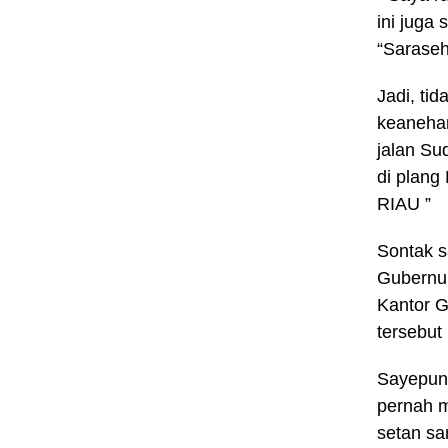
ini juga 
“Saraseh
Jadi, ti
keanehan
jalan Su
di plan
RIAU ”
Sontak s
Gubernur
Kantor G
tersebut
Sayepun 
pernah m
setan sa