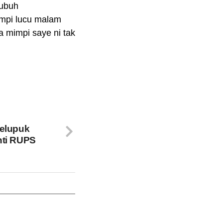
subuh
impi lucu malam
a mimpi saye ni tak
pelupuk
nti RUPS