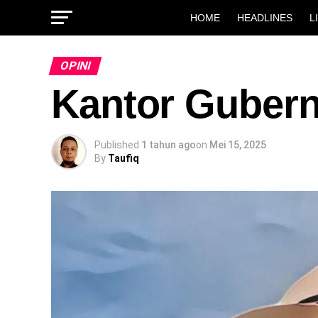
HOME
HEADLINES
L
OPINI
Kantor Gubernu
Published
1 tahun ago
on
Mei 15, 2025
By
Taufiq