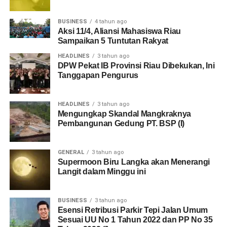
BUSINESS
4 tahun ago
Aksi 11/4, Aliansi Mahasiswa Riau
Sampaikan 5 Tuntutan Rakyat
HEADLINES
3 tahun ago
DPW Pekat IB Provinsi Riau Dibekukan, Ini
Tanggapan Pengurus
HEADLINES
3 tahun ago
Mengungkap Skandal Mangkraknya
Pembangunan Gedung PT. BSP (I)
GENERAL
3 tahun ago
Supermoon Biru Langka akan Menerangi
Langit dalam Minggu ini
BUSINESS
3 tahun ago
Esensi Retribusi Parkir Tepi Jalan Umum
Sesuai UU No 1 Tahun 2022 dan PP No 35