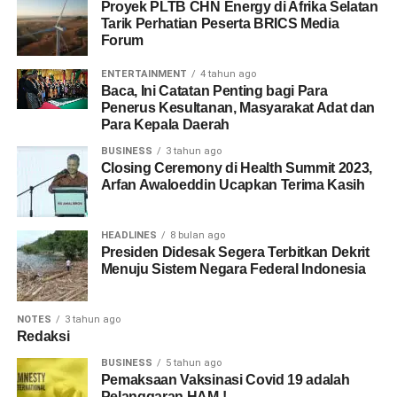
Proyek PLTB CHN Energy di Afrika Selatan
Tarik Perhatian Peserta BRICS Media
Forum
ENTERTAINMENT
4 tahun ago
Baca, Ini Catatan Penting bagi Para
Penerus Kesultanan, Masyarakat Adat dan
Para Kepala Daerah
BUSINESS
3 tahun ago
Closing Ceremony di Health Summit 2023,
Arfan Awaloeddin Ucapkan Terima Kasih
HEADLINES
8 bulan ago
Presiden Didesak Segera Terbitkan Dekrit
Menuju Sistem Negara Federal Indonesia
NOTES
3 tahun ago
Redaksi
BUSINESS
5 tahun ago
Pemaksaan Vaksinasi Covid 19 adalah
Pelanggaran HAM !