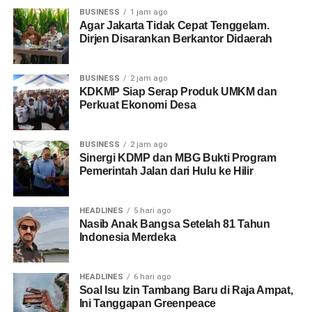
BUSINESS
1 jam ago
Agar Jakarta Tidak Cepat Tenggelam.
Dirjen Disarankan Berkantor Didaerah
BUSINESS
2 jam ago
KDKMP Siap Serap Produk UMKM dan
Perkuat Ekonomi Desa
BUSINESS
2 jam ago
Sinergi KDMP dan MBG Bukti Program
Pemerintah Jalan dari Hulu ke Hilir
HEADLINES
5 hari ago
Nasib Anak Bangsa Setelah 81 Tahun
Indonesia Merdeka
HEADLINES
6 hari ago
Soal Isu Izin Tambang Baru di Raja Ampat,
Ini Tanggapan Greenpeace