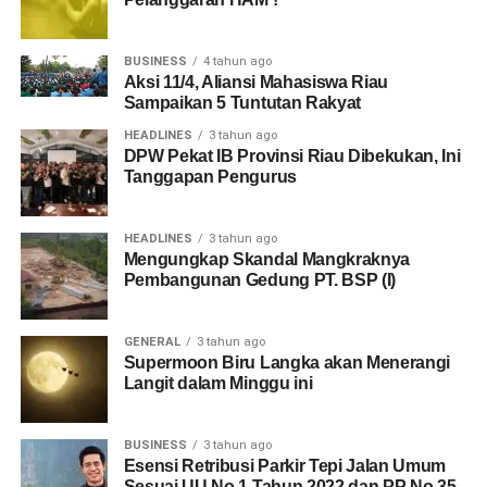
BUSINESS
4 tahun ago
Aksi 11/4, Aliansi Mahasiswa Riau
Sampaikan 5 Tuntutan Rakyat
HEADLINES
3 tahun ago
DPW Pekat IB Provinsi Riau Dibekukan, Ini
Tanggapan Pengurus
HEADLINES
3 tahun ago
Mengungkap Skandal Mangkraknya
Pembangunan Gedung PT. BSP (I)
GENERAL
3 tahun ago
Supermoon Biru Langka akan Menerangi
Langit dalam Minggu ini
BUSINESS
3 tahun ago
Esensi Retribusi Parkir Tepi Jalan Umum
Sesuai UU No 1 Tahun 2022 dan PP No 35