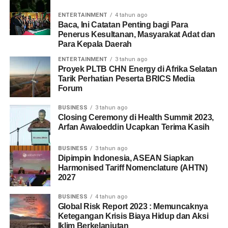
ENTERTAINMENT
4 tahun ago
Baca, Ini Catatan Penting bagi Para
Penerus Kesultanan, Masyarakat Adat dan
Para Kepala Daerah
ENTERTAINMENT
3 tahun ago
Proyek PLTB CHN Energy di Afrika Selatan
Tarik Perhatian Peserta BRICS Media
Forum
BUSINESS
3 tahun ago
Closing Ceremony di Health Summit 2023,
Arfan Awaloeddin Ucapkan Terima Kasih
BUSINESS
3 tahun ago
Dipimpin Indonesia, ASEAN Siapkan
Harmonised Tariff Nomenclature (AHTN)
2027
BUSINESS
4 tahun ago
Global Risk Report 2023 : Memuncaknya
Ketegangan Krisis Biaya Hidup dan Aksi
Iklim Berkelanjutan