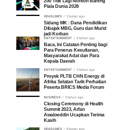
200 Titik Lagi Nonton Bareng
Piala Dunia 2026
HEADLINES
2 bulan ago
Sidang MK : Dana Pendidikan
Dibajak MBG, Guru dan Murid
jadi Korban
ENTERTAINMENT
4 tahun ago
Baca, Ini Catatan Penting bagi
Para Penerus Kesultanan,
Masyarakat Adat dan Para
Kepala Daerah
ENTERTAINMENT
3 tahun ago
Proyek PLTB CHN Energy di
Afrika Selatan Tarik Perhatian
Peserta BRICS Media Forum
BUSINESS
3 tahun ago
Closing Ceremony di Health
Summit 2023, Arfan
Awaloeddin Ucapkan Terima
Kasih
HEADLINES
8 bulan ago