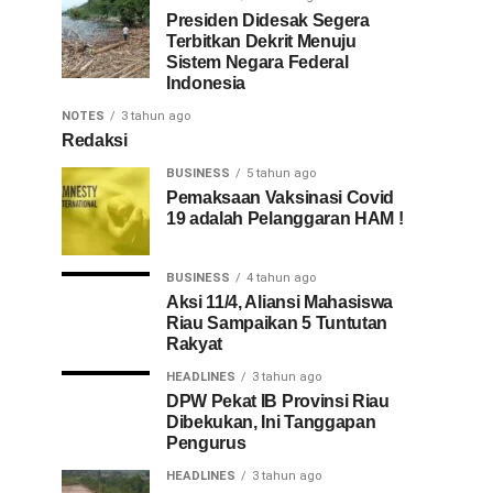
Presiden Didesak Segera
Terbitkan Dekrit Menuju
Sistem Negara Federal
Indonesia
NOTES
3 tahun ago
Redaksi
BUSINESS
5 tahun ago
Pemaksaan Vaksinasi Covid
19 adalah Pelanggaran HAM !
BUSINESS
4 tahun ago
Aksi 11/4, Aliansi Mahasiswa
Riau Sampaikan 5 Tuntutan
Rakyat
HEADLINES
3 tahun ago
DPW Pekat IB Provinsi Riau
Dibekukan, Ini Tanggapan
Pengurus
HEADLINES
3 tahun ago