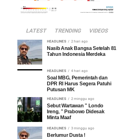
LATEST
TRENDING
VIDEOS
HEADLINES
2 hari ago
Nasib Anak Bangsa Setelah 81
Tahun Indonesia Merdeka
HEADLINES
4 hari ago
Soal MBG, Pemerintah dan
DPR RI Harus Segera Patuhi
Putusan MK
HEADLINES
2 minggu ago
Sebut Wartawan ” Londo
Ireng, ” Prabowo Didesak
Minta Maaf
HEADLINES
3 minggu ago
Berlumur Dusta !