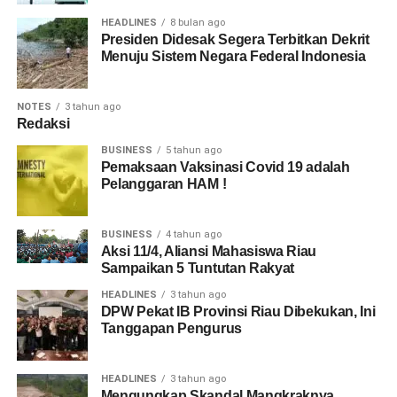
HEADLINES
8 bulan ago
Presiden Didesak Segera Terbitkan Dekrit
Menuju Sistem Negara Federal Indonesia
NOTES
3 tahun ago
Redaksi
BUSINESS
5 tahun ago
Pemaksaan Vaksinasi Covid 19 adalah
Pelanggaran HAM !
BUSINESS
4 tahun ago
Aksi 11/4, Aliansi Mahasiswa Riau
Sampaikan 5 Tuntutan Rakyat
HEADLINES
3 tahun ago
DPW Pekat IB Provinsi Riau Dibekukan, Ini
Tanggapan Pengurus
HEADLINES
3 tahun ago
Mengungkap Skandal Mangkraknya