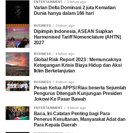
ENTERTAINMENT
5 tahun ago
Varian Delta Dominasi 2 juta Kematian
Dunia hanya dalam 166 hari
BUSINESS
3 tahun ago
Dipimpin Indonesia, ASEAN Siapkan
Harmonised Tariff Nomenclature (AHTN)
2027
BUSINESS
4 tahun ago
Global Risk Report 2023 : Memuncaknya
Ketegangan Krisis Biaya Hidup dan Aksi
Iklim Berkelanjutan
BUSINESS
4 tahun ago
Pesan Ketua APPSI Riau beserta Sejumlah
Pengurus Ditengah Kunjungan Presiden
Jokowi Ke Pasar Bawah
ENTERTAINMENT
4 tahun ago
Baca, Ini Catatan Penting bagi Para
Penerus Kesultanan, Masyarakat Adat dan
Para Kepala Daerah