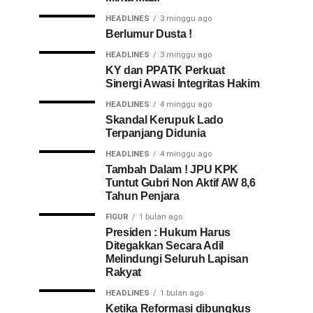
HEADLINES
3 minggu ago
Berlumur Dusta !
HEADLINES
3 minggu ago
KY dan PPATK Perkuat
Sinergi Awasi Integritas Hakim
HEADLINES
4 minggu ago
Skandal Kerupuk Lado
Terpanjang Didunia
HEADLINES
4 minggu ago
Tambah Dalam ! JPU KPK
Tuntut Gubri Non Aktif AW 8,6
Tahun Penjara
FIGUR
1 bulan ago
Presiden : Hukum Harus
Ditegakkan Secara Adil
Melindungi Seluruh Lapisan
Rakyat
HEADLINES
1 bulan ago
Ketika Reformasi dibungkus