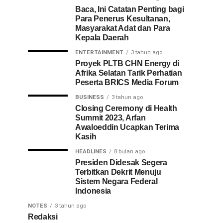
Baca, Ini Catatan Penting bagi
Para Penerus Kesultanan,
Masyarakat Adat dan Para
Kepala Daerah
ENTERTAINMENT
3 tahun ago
Proyek PLTB CHN Energy di
Afrika Selatan Tarik Perhatian
Peserta BRICS Media Forum
BUSINESS
3 tahun ago
Closing Ceremony di Health
Summit 2023, Arfan
Awaloeddin Ucapkan Terima
Kasih
HEADLINES
8 bulan ago
Presiden Didesak Segera
Terbitkan Dekrit Menuju
Sistem Negara Federal
Indonesia
NOTES
3 tahun ago
Redaksi