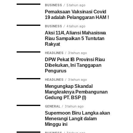
BUSINESS
5 tahun ago
Pemaksaan Vaksinasi Covid
19 adalah Pelanggaran HAM !
BUSINESS
4 tahun ago
Aksi 11/4, Aliansi Mahasiswa
Riau Sampaikan 5 Tuntutan
Rakyat
HEADLINES
3 tahun ago
DPW Pekat IB Provinsi Riau
Dibekukan, Ini Tanggapan
Pengurus
HEADLINES
3 tahun ago
Mengungkap Skandal
Mangkraknya Pembangunan
Gedung PT. BSP (I)
GENERAL
3 tahun ago
Supermoon Biru Langka akan
Menerangi Langit dalam
Minggu ini