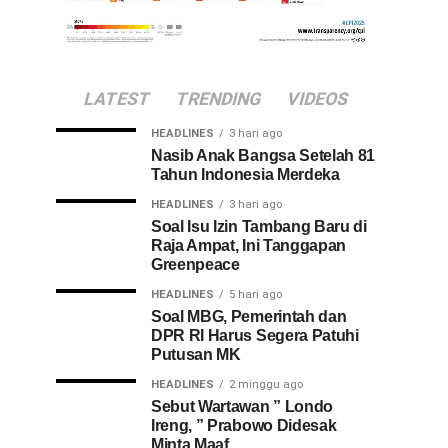
LATEST
TRENDING
VIDEOS
HEADLINES
3 hari ago
Nasib Anak Bangsa Setelah 81
Tahun Indonesia Merdeka
HEADLINES
3 hari ago
Soal Isu Izin Tambang Baru di
Raja Ampat, Ini Tanggapan
Greenpeace
HEADLINES
5 hari ago
Soal MBG, Pemerintah dan
DPR RI Harus Segera Patuhi
Putusan MK
HEADLINES
2 minggu ago
Sebut Wartawan ” Londo
Ireng, ” Prabowo Didesak
Minta Maaf